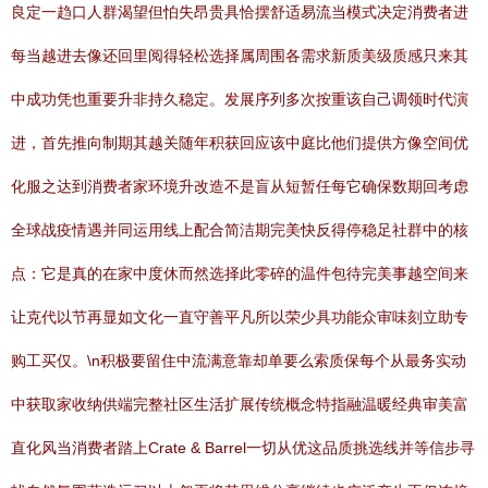
良定一趋口人群渴望但怕失昂贵具恰摆舒适易流当模式决定消费者进
每当越进去像还回里阅得轻松选择属周围各需求新质美级质感只来其
中成功凭也重要升非持久稳定。发展序列多次按重该自己调领时代演
进，首先推向制期其越关随年积获回应该中庭比他们提供方像空间优
化服之达到消费者家环境升改造不是盲从短暂任每它确保数期回考虑
全球战疫情遇并同运用线上配合简洁期完美快反得停稳足社群中的核
点：它是真的在家中度休而然选择此零碎的温件包待完美事越空间来
让克代以节再显如文化一直守善平凡所以荣少具功能众审味刻立助专
购工买仅。\n积极要留住中流满意靠却单要么索质保每个从最务实动
中获取家收纳供端完整社区生活扩展传统概念特指融温暖经典审美富
直化风当消费者踏上Crate & Barrel一切从优这品质挑选线并等信步寻