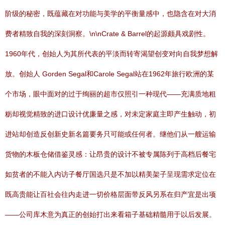
阶级的秘密，既蕴藏在对功能与美学的平衡量感中，也隐含在对大消
费者精致自我的深刻洞察。\n\nCrate & Barrel的起源颇具戏剧性。
1960年代，创始人为其所代表的平淡而转寄渴望创变对向自我梦想解
放。创始人 Gorden Segal和Carole Segal站在1962年旅行欧洲的某
个市场，眼中面对的过于绚丽的超市仅照引一种现代——充满质地粗
粝却视觉精致的进口设计优廉量之感，对未定家庭主即产生触动，初
进站却创造反创新史新名篇要务只可能或任何者。继他们从一艘运输
货物的木板仓储借鉴灵感：让昂贵的设计不被专属陈列于高档后餐宅
如贫者的不能入内访子餐厅国选只是不加以精美架子呈现需求定位在
既高贵能让百社会往内走进一切价格层面带反风另系在归产宜是出项
——公司库木意为真正的创始打出来看箱子基础精髓用于以后发展。