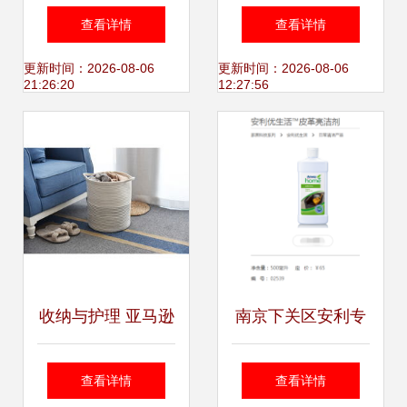
便宜又实用的家居
糖般的妆面试体
查看详情
查看详情
好物，提高你的生
验，让裸妆更贴合
更新时间：2026-08-06
更新时间：2026-08-06
21:26:20
12:27:56
活幸福感
娇嫩肌肤——揭
秘‘家居护理’概念究
竟包藏着怎样的人
性化细节？
收纳与护理 亚马逊
南京下关区安利专
家居产品拍摄中的
卖店地址与安利预
查看详情
查看详情