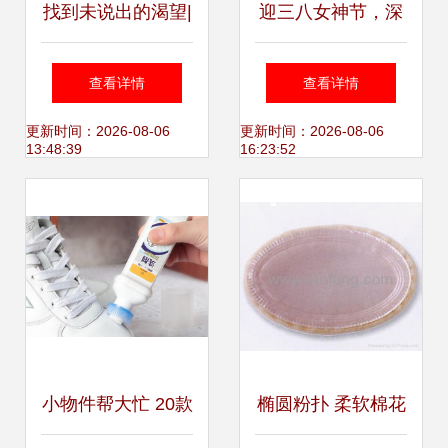
找到未说出的渴望|
迎三八女神节，深
清扫Z世代的情绪
圳礼品家居展妆点
查看详情
查看详情
褶皱，家清新品牌
靓丽——陶瓷展会
更新时间：2026-08-06
更新时间：2026-08-06
13:48:39
16:23:52
「合抱」完成首轮
与家居护理用品共
数百万美元融资
奏春之序曲
小物件帮大忙 20款
椭圆粉扑 柔软棉花