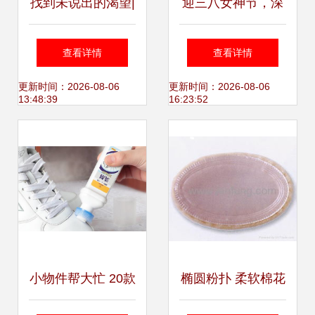
找到未说出的渴望|
迎三八女神节，深
清扫Z世代的情绪
圳礼品家居展妆点
查看详情
查看详情
褶皱，家清新品牌
靓丽——陶瓷展会
更新时间：2026-08-06
更新时间：2026-08-06
13:48:39
16:23:52
「合抱」完成首轮
与家居护理用品共
数百万美元融资
奏春之序曲
小物件帮大忙 20款
椭圆粉扑 柔软棉花