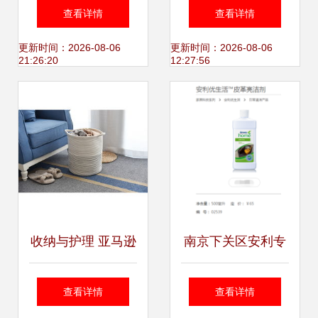
便宜又实用的家居
糖般的妆面试体
查看详情
查看详情
好物，提高你的生
验，让裸妆更贴合
更新时间：2026-08-06
更新时间：2026-08-06
21:26:20
12:27:56
活幸福感
娇嫩肌肤——揭
秘‘家居护理’概念究
竟包藏着怎样的人
性化细节？
收纳与护理 亚马逊
南京下关区安利专
家居产品拍摄中的
卖店地址与安利预
查看详情
查看详情